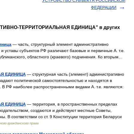
УСТРОЙСТВО СУБЪЕКТА РОССИЙСКОЙ
ФЕДЕРАЦИИ
РАТИВНО-ТЕРРИТОРИАЛЬНАЯ ЕДИНИЦА" в других
иница
— часть, структурный элемент административно
 и уставы субъектов РФ различают базовые и первичные А. т.е.
убликанского, областного (краевого) подчинения. Ко вторым…
АЯ ЕДИНИЦА
— структурная часть (элемент) административно
обладают политической самостоятельностью и находятся в
 В РФ наиболее распространенными видами А. т.е. являются:
АЯ ЕДИНИЦА
— территория, в пространственных пределах
нодательством, создаются и действуют местные Советы,
. В соответствии со ст. 9 Конституции территория Беларуси
ного гражданского права