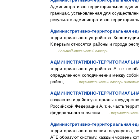
Административно-территориальная ед
Административно территориальная единиц
границах, установленная для осуществлен
результате административно территориа
Административно-территориальная ед
территориального устройства. Конституции
К первым относятся районы и города респ
…
Большой юридический словарь
АДМИНИСТРАТИВНО-ТЕРРИТОРИАЛЬН
территориального устройства. А. т.е. не 
определенном соподчинении между собой.
район,… …
Энциклопедический словарь экономик
АДМИНИСТРАТИВНО-ТЕРРИТОРИАЛЬН
создаются и действуют органы государств
Российской Федерации А. т. е. часть терри
федерального значения …
Энциклопедически
Административно-территориальная ед
территориального деления государства, н
АТЕ образуют систему, каждый уровень ко