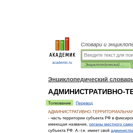
Словари и энциклоп
academic.ru
Энциклопедический словарь «Конституционное право России»
Энциклопедический словарь
АДМИНИСТРАТИВНО-Т
Толкование
Перевод
АДМИНИСТРАТИВНО
-
ТЕРРИТОРИАЛЬНА
-
часть
территории
субъекта
РФ
в
фиксиро
имеющая
название
,
органы
местного
само
субъекта
РФ
.
А
.-
т
.
е
.
имеет
свой
администр