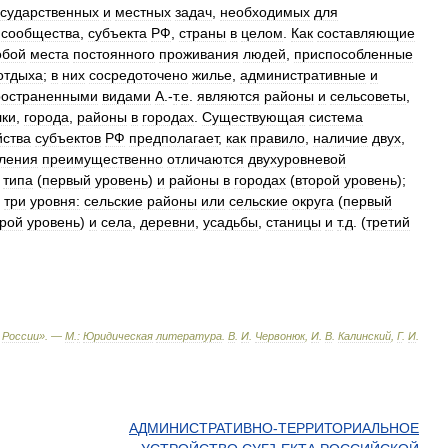
осударственных
и
местных
задач
,
необходимых
для
сообщества
,
субъекта
РФ
,
страны
в
целом
.
Как
составляющие
обой
места
постоянного
проживания
людей
,
приспособленные
отдыха
;
в
них
сосредоточено
жилье
,
административные
и
ространенными
видами
А
.-
т
.
е
.
являются
районы
и
сельсоветы
,
лки
,
города
,
районы
в
городах
.
Существующая
система
йства
субъектов
РФ
предполагает
,
как
правило
,
наличие
двух
,
ления
преимущественно
отличаются
двухуровневой
типа
(
первый
уровень
)
и
районы
в
городах
(
второй
уровень
);
три
уровня:
сельские
районы
или
сельские
округа
(
первый
орой
уровень
)
и
села
,
деревни
,
усадьбы
,
станицы
и
т
.
д
. (
третий
России
». —
М
.
:
Юридическая
литература
.
В
.
И
.
Червонюк
,
И
.
В
.
Калинский
,
Г
.
И
.
АДМИНИСТРАТИВНО-ТЕРРИТОРИАЛЬНОЕ