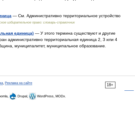
иница
— См. Административно территориальное устройство
ское избирательное право: словарь-справочник
льная единица)
— У этого термина существуют и другие
тран административно территориальная единица 2, 3 или 4
бщина, муниципалитет, муниципальное образование.
ка
,
Реклама на сайте
18+
omla,
Drupal,
WordPress, MODx.