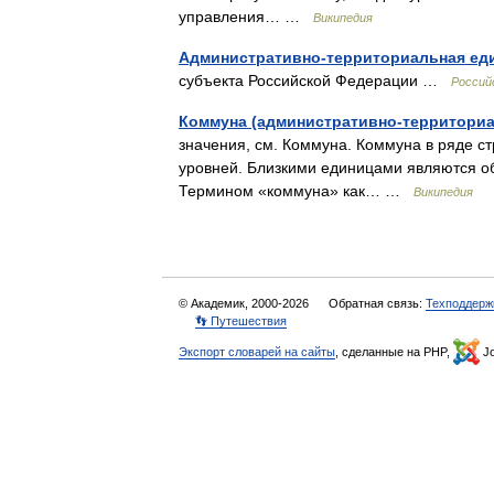
управления… …
Википедия
Административно-территориальная ед
субъекта Российской Федерации …
Россий
Коммуна (административно-территориа
значения, см. Коммуна. Коммуна в ряде с
уровней. Близкими единицами являются о
Термином «коммуна» как… …
Википедия
© Академик, 2000-2026
Обратная связь:
Техподдерж
👣 Путешествия
Экспорт словарей на сайты
, сделанные на PHP,
Jo