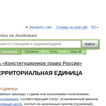
Запомнить сайт
Словарь на свой сайт
RU
едии на Академике
Найти!
Толкования
Переводы
Книги
Игры ⚽
 «Конституционное право России»
ЕРРИТОРИАЛЬНАЯ ЕДИНИЦА
Я
ЕДИНИЦА
ванных
границах
с
одним
или
несколькими
поселениями
,
управления
,
соответствующий
статус
,
установленный
законом
ативный
центр
,
состоит
из
населенных
пунктов
(
поселений
),