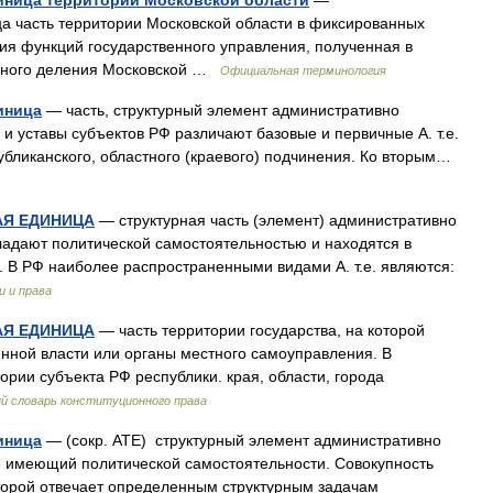
иница территории Московской области
—
а часть территории Московской области в фиксированных
ия функций государственного управления, полученная в
льного деления Московской …
Официальная терминология
иница
— часть, структурный элемент административно
 и уставы субъектов РФ различают базовые и первичные А. т.е.
убликанского, областного (краевого) подчинения. Ко вторым…
АЯ ЕДИНИЦА
— структурная часть (элемент) административно
обладают политической самостоятельностью и находятся в
 В РФ наиболее распространенными видами А. т.е. являются:
и и права
АЯ ЕДИНИЦА
— часть территории государства, на которой
енной власти или органы местного самоуправления. В
тории субъекта РФ республики. края, области, города
й словарь конституционного права
иница
— (сокр. АТЕ) структурный элемент административно
е имеющий политической самостоятельности. Совокупность
торой отвечает определенным структурным задачам