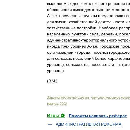
выделяемых
для
комплексного
решения
г
обеспечения
жизнедеятельности
местного
А
.-
т
.
е
.
населенные
пункты
представляют
с
для
жизни
,
хозяйственной
деятельности
и
хозяйственные
постройки
.
Наиболее
расп
населенных
пунктов
-
села
,
деревни
,
посе
административно
-
территориального
устро
иногда
трех
уровней
А
.-
т
.
е
.
Городские
посе
организацией
-
города
,
поселки
городского
для
сельских
поселений
более
характерны
уровень
),
сельсоветы
,
поссоветы
и
т
.
п
. (
вт
уровень
).
(
В
.
Ч
.)
Энциклопедический
словарь
«
Конституционное
право
Иванец
.
2002
.
Игры ⚽
Поможем написать реферат
АДМИНИСТРАТИВНАЯ РЕФОРМА